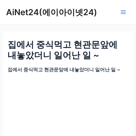
콘
AiNet24(에이아이넷24)
텐
Mai
츠
로
Men
건
집에서 중식먹고 현관문앞에
너
뛰
내놓았더니 일어난 일 ~
기
집에서 중식먹고 현관문앞에 내놓았더니 일어난 일 ~