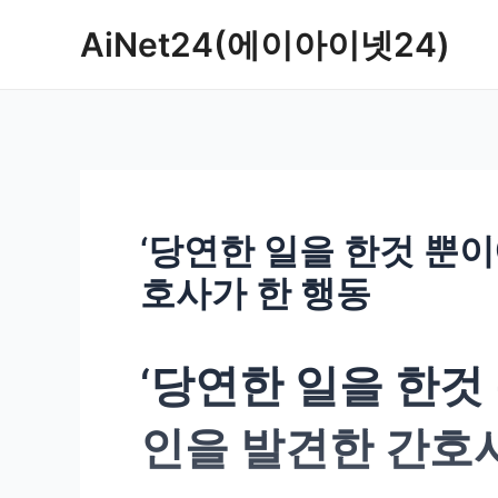
콘
AiNet24(에이아이넷24)
텐
츠
로
건
너
뛰
기
‘당연한 일을 한것 뿐이
호사가 한 행동
‘당연한 일을 한것
인을 발견한 간호