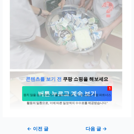
콘텐츠를 보기 전
쿠팡 쇼핑을 해보세요
1
버튼 누르고 계속 보기
원치 않을 경우 뒤로가기를 눌러주세요. "이 포스팅은 쿠팡 파트너스
활동의 일환으로, 이에 따른 일정액의 수수료를 제공받습니다."
Post
←
이전 글
다음 글
→