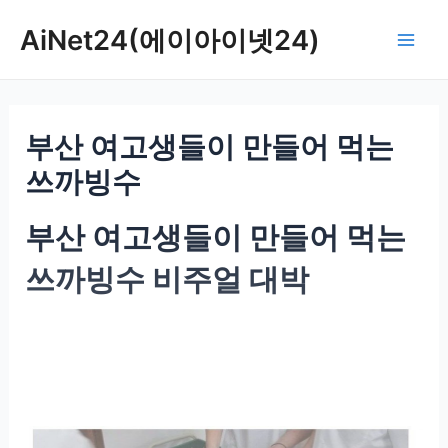
콘
AiNet24(에이아이넷24)
텐
Mai
츠
로
Men
건
부산 여고생들이 만들어 먹는
너
뛰
쓰까빙수
기
부산 여고생들이 만들어 먹는
쓰까빙수 비주얼 대박