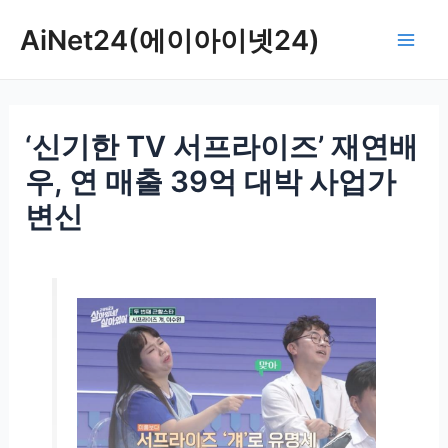
콘
AiNet24(에이아이넷24)
텐
Mai
츠
로
Men
건
‘신기한 TV 서프라이즈’ 재연배
너
뛰
우, 연 매출 39억 대박 사업가
기
변신