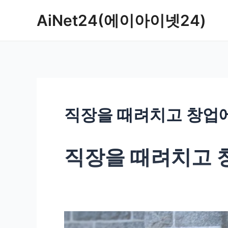
콘
AiNet24(에이아이넷24)
텐
츠
로
건
너
뛰
기
직장을 때려치고 창업
직장을 때려치고 