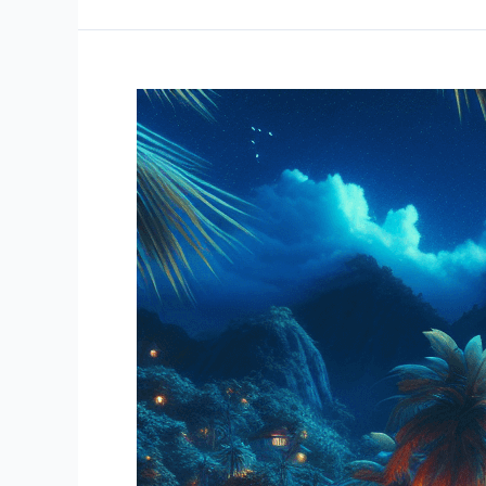
윈
의
유
래