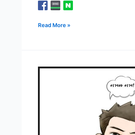
실
Read More »
생
활
에
미
치
는
영
향,
열
대
야
현