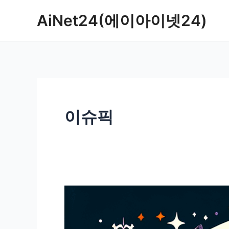
콘
AiNet24(에이아이넷24)
텐
츠
로
건
너
뛰
기
이슈픽