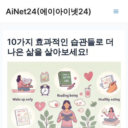
콘
AiNet24(에이아이넷24)
텐
Mai
츠
로
Men
건
10가지 효과적인 습관들로 더
너
뛰
나은 삶을 살아보세요!
기