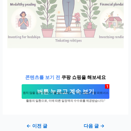
콘텐츠를 보기 전
쿠팡 쇼핑을 해보세요
1
버튼 누르고 계속 보기
원치 않을 경우 뒤로가기를 눌러주세요. "이 포스팅은 쿠팡 파트너스
활동의 일환으로, 이에 따른 일정액의 수수료를 제공받습니다."
Post
←
이전 글
다음 글
→