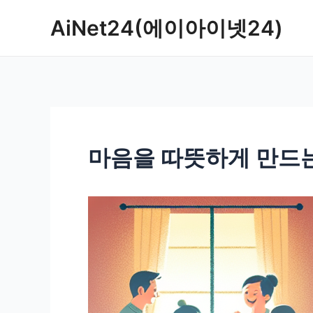
콘
AiNet24(에이아이넷24)
텐
츠
로
건
너
뛰
기
마음을 따뜻하게 만드