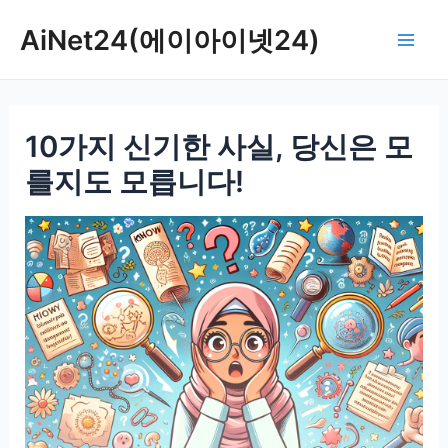
콘
AiNet24(에이아이넷24)
텐
Mai
츠
로
Men
건
10가지 신기한 사실, 당신은 모
너
뛰
를지도 모릅니다!
기