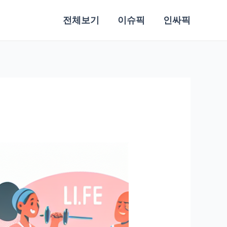
전체보기
이슈픽
인싸픽