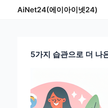
콘
AiNet24(에이아이넷24)
텐
츠
로
건
너
뛰
기
5가지 습관으로 더 나