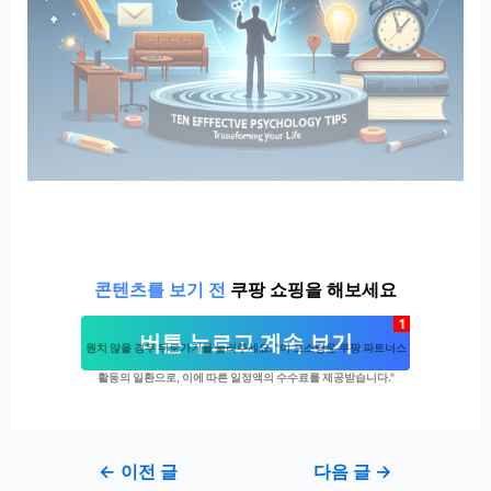
콘텐츠를 보기 전
쿠팡 쇼핑을 해보세요
1
버튼 누르고 계속 보기
원치 않을 경우 뒤로가기를 눌러주세요. "이 포스팅은 쿠팡 파트너스
활동의 일환으로, 이에 따른 일정액의 수수료를 제공받습니다."
Post
←
이전 글
다음 글
→