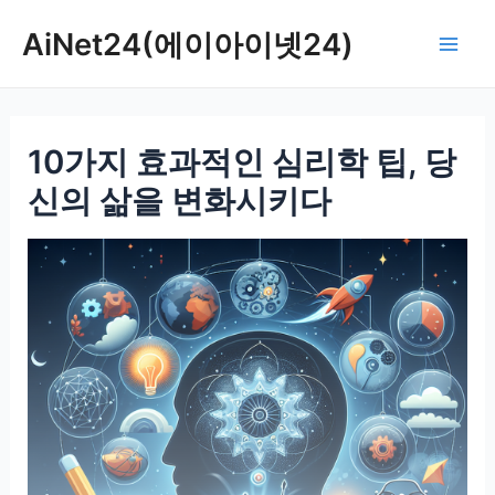
콘
AiNet24(에이아이넷24)
텐
Mai
츠
로
Men
건
10가지 효과적인 심리학 팁, 당
너
뛰
신의 삶을 변화시키다
기