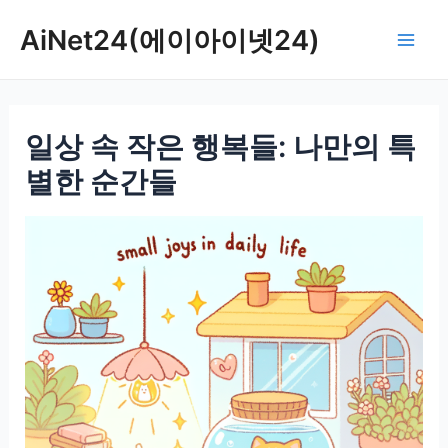
콘
AiNet24(에이아이넷24)
텐
Mai
츠
로
Men
건
일상 속 작은 행복들: 나만의 특
너
뛰
별한 순간들
기