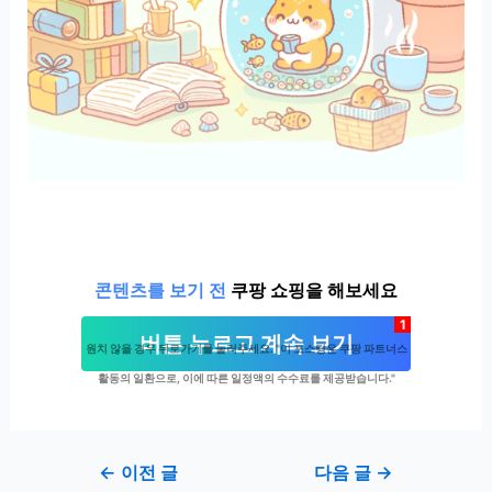
콘텐츠를 보기 전
쿠팡 쇼핑을 해보세요
1
버튼 누르고 계속 보기
원치 않을 경우 뒤로가기를 눌러주세요. "이 포스팅은 쿠팡 파트너스
활동의 일환으로, 이에 따른 일정액의 수수료를 제공받습니다."
Post
←
이전 글
다음 글
→