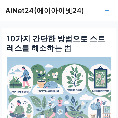
콘
AiNet24(에이아이넷24)
텐
Mai
츠
로
Men
건
10가지 간단한 방법으로 스트
너
뛰
레스를 해소하는 법
기