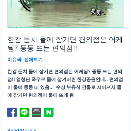
근
속
퇴
직
금
한강 둔치 물에 잠기면 편의점은 어케
이
됨? 둥둥 뜨는 편의점!!
30
이슈픽
,
전체보기
억
인
한강 둔치 물에 잠기면 편의점은 어케됨? 둥둥 뜨는 편의
기
점!! 엄청난 폭우로 물에 잠겨버린 한강공원인데.. 편의점
업
이 물에 둥둥 떠 있음.. 수상 부유식 건물로 지어져서 물
이
에 잠기면 편의점이 물에 뜨게 됨
있
다
고?
한
Read More »