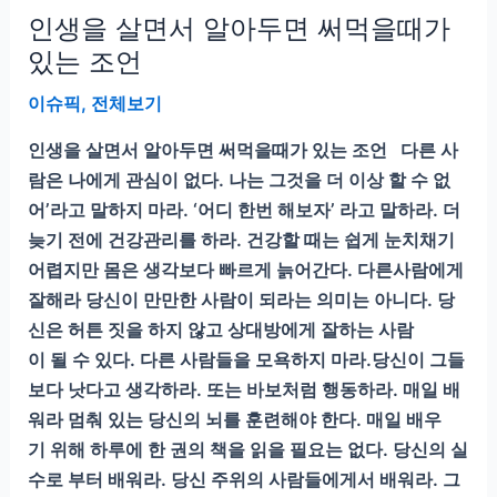
방
인생을 살면서 알아두면 써먹을때가
법
있는 조언
(신
청
이슈픽
,
전체보기
방
인생을 살면서 알아두면 써먹을때가 있는 조언 다른 사
법)
람은 나에게 관심이 없다. 나는 그것을 더 이상 할 수 없
어’라고 말하지 마라. ‘어디 한번 해보자’ 라고 말하라. 더
늦기 전에 건강관리를 하라. 건강할 때는 쉽게 눈치채기
어렵지만 몸은 생각보다 빠르게 늙어간다. 다른사람에게
잘해라 당신이 만만한 사람이 되라는 의미는 아니다. 당
신은 허튼 짓을 하지 않고 상대방에게 잘하는 사람
이 될 수 있다. 다른 사람들을 모욕하지 마라.당신이 그들
보다 낫다고 생각하라. 또는 바보처럼 행동하라. 매일 배
워라 멈춰 있는 당신의 뇌를 훈련해야 한다. 매일 배우
기 위해 하루에 한 권의 책을 읽을 필요는 없다. 당신의 실
수로 부터 배워라. 당신 주위의 사람들에게서 배워라. 그