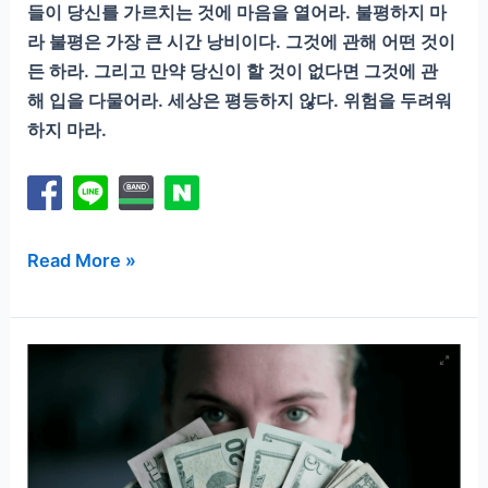
들이 당신를 가르치는 것에 마음을 열어라. 불평하지 마
라 불평은 가장 큰 시간 낭비이다. 그것에 관해 어떤 것이
든 하라. 그리고 만약 당신이 할 것이 없다면 그것에 관
해 입을 다물어라. 세상은 평등하지 않다. 위험을 두려워
하지 마라.
인
Read More »
생
을
살
면
서
알
아