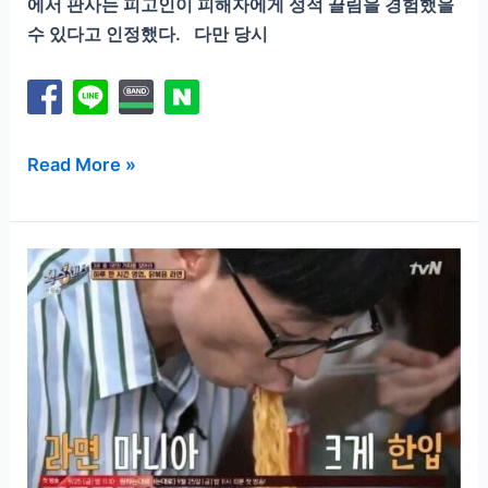
에서 판사는 피고인이 피해자에게 성적 끌림을 경험했을
수 있다고 인정했다. 다만 당시
“남
Read More »
학
생
제
자
와
한
달
간
11
차
례