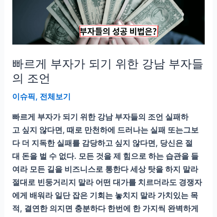
두
면
써
먹
을
빠르게 부자가 되기 위한 강남 부자들
때
의 조언
가
있
이슈픽
,
전체보기
는
빠르게 부자가 되기 위한 강남 부자들의 조언 실패하
조
고 싶지 않다면, 때로 만천하에 드러나는 실패 또는그보
언
다 더 지독한 실패를 감당하고 싶지 않다면, 당신은 절
대 돈을 벌 수 없다. 모든 것을 제 힘으로 하는 습관을 들
여라 모든 길을 비즈니스로 통한다 세상 탓을 하지 말라
절대로 빈둥거리지 말라 어떤 대가를 치르더라도 경쟁자
에게 배워라 일단 잡은 기회는 놓치지 말라 가치있는 목
적, 결연한 의지면 충분하다 한번에 한 가지씩 완벽하게