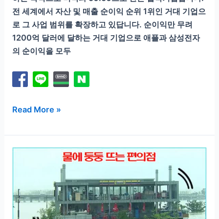
전 세계에서 자산 및 매출 순이익 순위 1위인 거대 기업으
로 그 사업 범위를 확장하고 있답니다. 순이익만 무려
1200억 달러에 달하는 거대 기업으로 애플과 삼성전자
의 순이익을 모두
연
Read More »
봉
이
무
려
2
억,
26
년