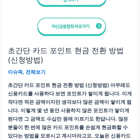
초간단 카드 포인트 현금 전환 방법
(신청방법)
이슈픽
,
전체보기
초간단 카드 포인트 현금 전환 방법 (신청방법) 아무래도
신용카드를 사용하다 보면 포인트가 쌓이게 됩니다. 이게
작다면 적은 금액이지만 생각보다 많은 금액이 쌓이게 됩
니다. 이렇게 몇 년 동안 사용하지 않은 포인트가 쌓이게
된다면 그 금액도 수십만 원에 이르기도 한답니다. 많은
분들이 한 번에 많은 카드 포인트를 손쉽게 현금화할 수
있다는 방법을 모르시고 계시더라고요. 오늘은 신용카드