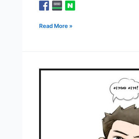
실
Read More »
생
활
에
미
치
는
영
향,
열
대
야
현