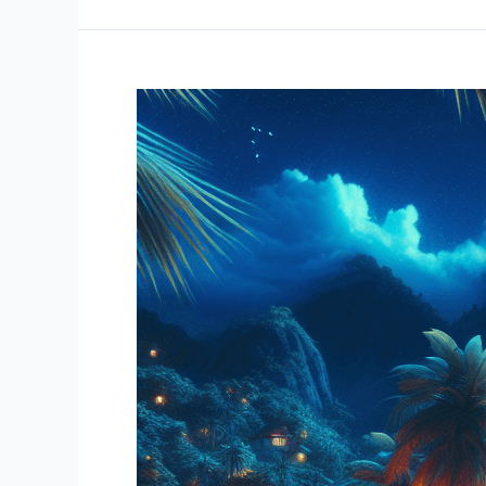
윈
의
유
래