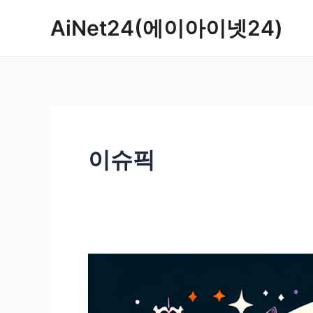
콘
AiNet24(에이아이넷24)
텐
츠
로
건
너
뛰
기
이슈픽