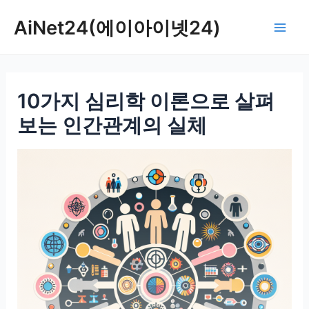
콘
AiNet24(에이아이넷24)
텐
Mai
츠
로
Men
건
10가지 심리학 이론으로 살펴
너
뛰
보는 인간관계의 실체
기