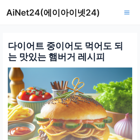
콘
AiNet24(에이아이넷24)
텐
Mai
츠
로
Men
건
다이어트 중이어도 먹어도 되
너
뛰
는 맛있는 햄버거 레시피
기