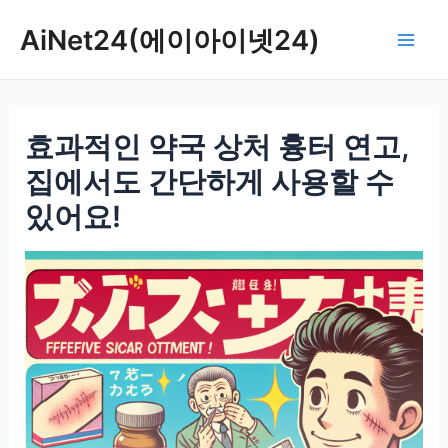
콘
AiNet24(에이아이넷24)
텐
Mai
츠
로
Men
건
효과적인 약국 상처 흉터 연고,
너
뛰
집에서도 간단하게 사용할 수
기
있어요!