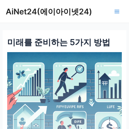
콘
AiNet24(에이아이넷24)
텐
Mai
츠
로
Men
건
미래를 준비하는 5가지 방법
너
뛰
기