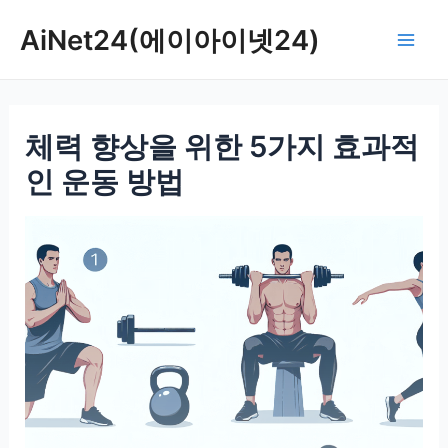
콘
AiNet24(에이아이넷24)
텐
Mai
츠
로
Men
건
체력 향상을 위한 5가지 효과적
너
뛰
인 운동 방법
기