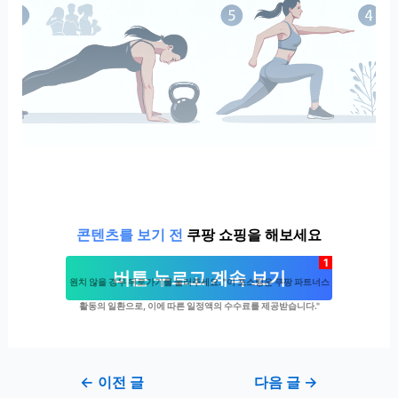
콘텐츠를 보기 전
쿠팡 쇼핑을 해보세요
1
버튼 누르고 계속 보기
원치 않을 경우 뒤로가기를 눌러주세요. "이 포스팅은 쿠팡 파트너스
활동의 일환으로, 이에 따른 일정액의 수수료를 제공받습니다."
Post
←
이전 글
다음 글
→