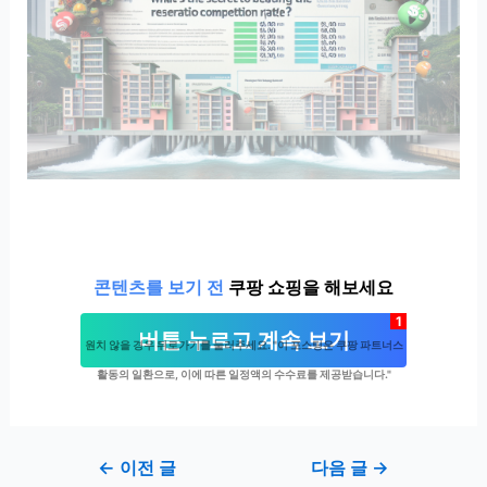
콘텐츠를 보기 전
쿠팡 쇼핑을 해보세요
1
버튼 누르고 계속 보기
원치 않을 경우 뒤로가기를 눌러주세요. "이 포스팅은 쿠팡 파트너스
활동의 일환으로, 이에 따른 일정액의 수수료를 제공받습니다."
Post
←
이전 글
다음 글
→