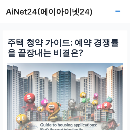
콘
AiNet24(에이아이넷24)
텐
Mai
츠
로
Men
건
주택 청약 가이드: 예약 경쟁률
너
뛰
을 끝장내는 비결은?
기