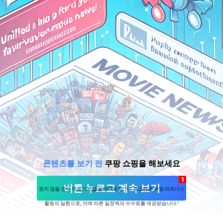
콘텐츠를 보기 전
쿠팡 쇼핑을 해보세요
1
버튼 누르고 계속 보기
원치 않을 경우 뒤로가기를 눌러주세요. "이 포스팅은 쿠팡 파트너스
활동의 일환으로, 이에 따른 일정액의 수수료를 제공받습니다."