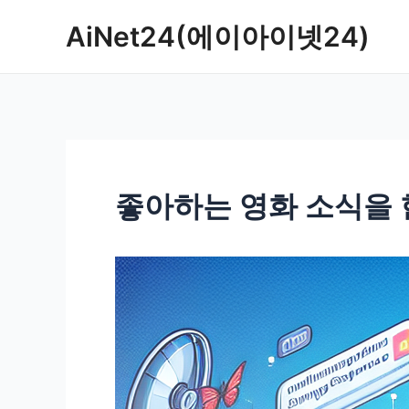
콘
AiNet24(에이아이넷24)
텐
츠
로
건
너
뛰
기
좋아하는 영화 소식을 