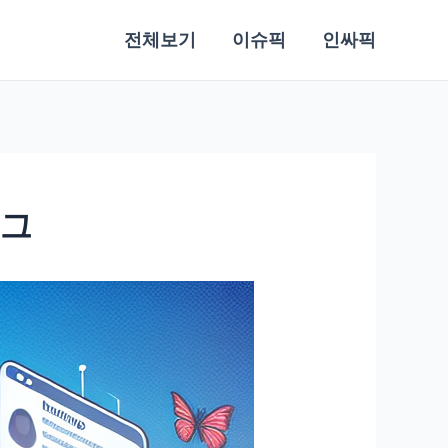
전체보기
이슈픽
인싸픽
로그